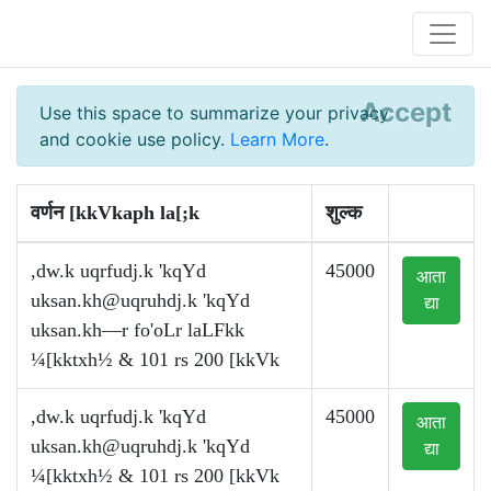
Accept
Use this space to summarize your privacy
and cookie use policy.
Learn More
.
वर्णन [kkVkaph la[;k
शुल्क
,dw.k uqrfudj.k 'kqYd
45000
आता
uksan.kh@uqruhdj.k
'kqYd
द्या
uksan.kh—r fo'oLr laLFkk
¼[kktxh½ & 101 rs 200 [kkVk
,dw.k uqrfudj.k 'kqYd
45000
आता
uksan.kh@uqruhdj.k
'kqYd
द्या
¼[kktxh½ & 101 rs 200 [kkVk