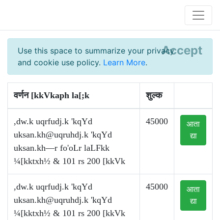
Accept
Use this space to summarize your privacy
and cookie use policy.
Learn More
.
वर्णन [kkVkaph la[;k
शुल्क
,dw.k uqrfudj.k 'kqYd
45000
आता
uksan.kh@uqruhdj.k
'kqYd
द्या
uksan.kh—r fo'oLr laLFkk
¼[kktxh½ & 101 rs 200 [kkVk
,dw.k uqrfudj.k 'kqYd
45000
आता
uksan.kh@uqruhdj.k
'kqYd
द्या
¼[kktxh½ & 101 rs 200 [kkVk