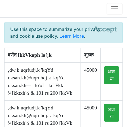
Accept
Use this space to summarize your privacy
and cookie use policy.
Learn More
.
वर्णन [kkVkaph la[;k
शुल्क
,dw.k uqrfudj.k 'kqYd
45000
आता
uksan.kh@uqruhdj.k
'kqYd
द्या
uksan.kh—r fo'oLr laLFkk
¼[kktxh½ & 101 rs 200 [kkVk
,dw.k uqrfudj.k 'kqYd
45000
आता
uksan.kh@uqruhdj.k
'kqYd
द्या
¼[kktxh½ & 101 rs 200 [kkVk