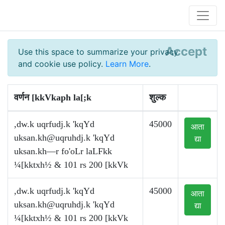
Accept
Use this space to summarize your privacy
and cookie use policy.
Learn More
.
वर्णन [kkVkaph la[;k
शुल्क
,dw.k uqrfudj.k 'kqYd
45000
आता
uksan.kh@uqruhdj.k
'kqYd
द्या
uksan.kh—r fo'oLr laLFkk
¼[kktxh½ & 101 rs 200 [kkVk
,dw.k uqrfudj.k 'kqYd
45000
आता
uksan.kh@uqruhdj.k
'kqYd
द्या
¼[kktxh½ & 101 rs 200 [kkVk