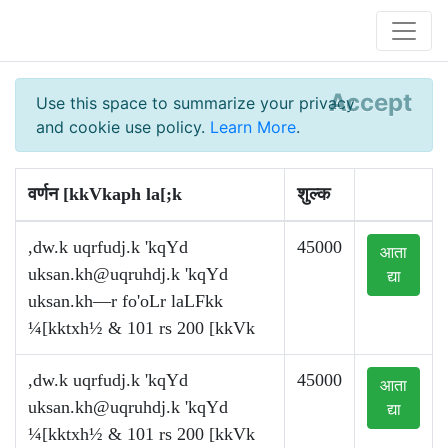
Accept
Use this space to summarize your privacy
and cookie use policy.
Learn More
.
वर्णन [kkVkaph la[;k
शुल्क
,dw.k uqrfudj.k 'kqYd
45000
आता
uksan.kh@uqruhdj.k
'kqYd
द्या
uksan.kh—r fo'oLr laLFkk
¼[kktxh½ & 101 rs 200 [kkVk
,dw.k uqrfudj.k 'kqYd
45000
आता
uksan.kh@uqruhdj.k
'kqYd
द्या
¼[kktxh½ & 101 rs 200 [kkVk