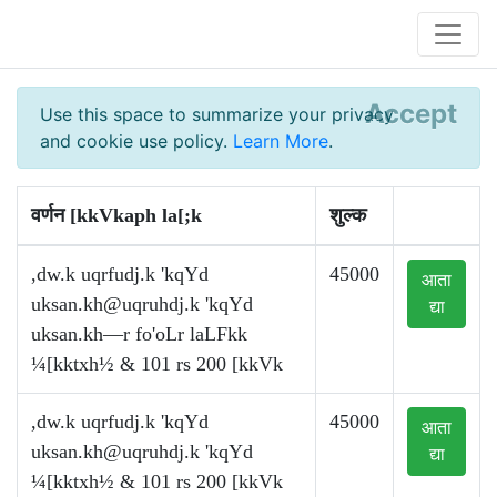
Accept
Use this space to summarize your privacy
and cookie use policy.
Learn More
.
वर्णन [kkVkaph la[;k
शुल्क
,dw.k uqrfudj.k 'kqYd
45000
आता
uksan.kh@uqruhdj.k
'kqYd
द्या
uksan.kh—r fo'oLr laLFkk
¼[kktxh½ & 101 rs 200 [kkVk
,dw.k uqrfudj.k 'kqYd
45000
आता
uksan.kh@uqruhdj.k
'kqYd
द्या
¼[kktxh½ & 101 rs 200 [kkVk