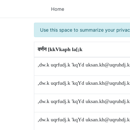
Home
Use this space to summarize your privac
वर्णन [kkVkaph la[;k
,dw.k uqrfudj.k 'kqYd
uksan.kh@uqruhdj.k
,dw.k uqrfudj.k 'kqYd
uksan.kh@uqruhdj.k
,dw.k uqrfudj.k 'kqYd
uksan.kh@uqruhdj.k
,dw.k uqrfudj.k 'kqYd
uksan.kh@uqruhdj.k