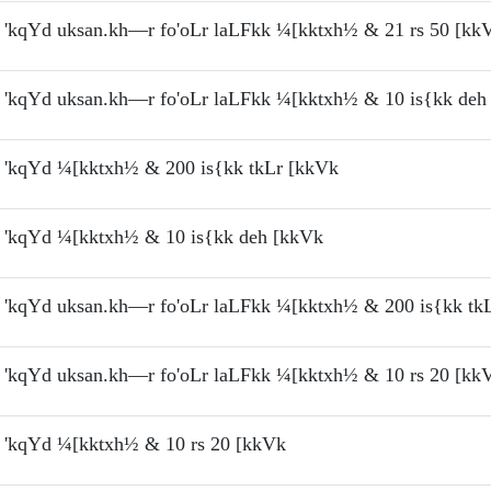
'kqYd uksan.kh—r fo'oLr laLFkk ¼[kktxh½ & 21 rs 50 [kk
'kqYd uksan.kh—r fo'oLr laLFkk ¼[kktxh½ & 10 is{kk deh
'kqYd ¼[kktxh½ & 200 is{kk tkLr [kkVk
'kqYd ¼[kktxh½ & 10 is{kk deh [kkVk
'kqYd uksan.kh—r fo'oLr laLFkk ¼[kktxh½ & 200 is{kk tk
'kqYd uksan.kh—r fo'oLr laLFkk ¼[kktxh½ & 10 rs 20 [kk
'kqYd ¼[kktxh½ & 10 rs 20 [kkVk