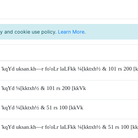
y and cookie use policy.
Learn More
.
'kqYd uksan.kh—r fo'oLr laLFkk ¼[kktxh½ & 101 rs 200 [
'kqYd ¼[kktxh½ & 101 rs 200 [kkVk
'kqYd ¼[kktxh½ & 51 rs 100 [kkVk
'kqYd uksan.kh—r fo'oLr laLFkk ¼[kktxh½ & 51 rs 100 [k