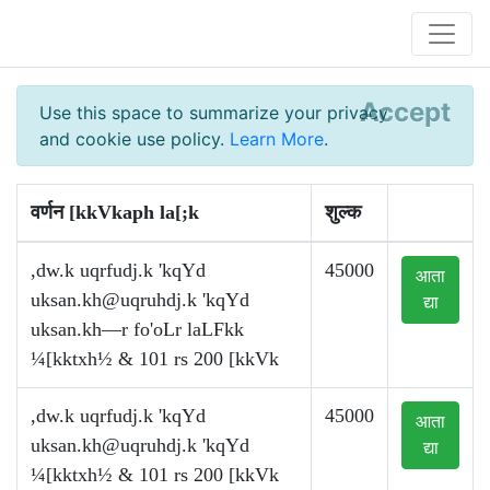
Accept
Use this space to summarize your privacy
and cookie use policy.
Learn More
.
वर्णन [kkVkaph la[;k
शुल्क
,dw.k uqrfudj.k 'kqYd
45000
आता
uksan.kh@uqruhdj.k
'kqYd
द्या
uksan.kh—r fo'oLr laLFkk
¼[kktxh½ & 101 rs 200 [kkVk
,dw.k uqrfudj.k 'kqYd
45000
आता
uksan.kh@uqruhdj.k
'kqYd
द्या
¼[kktxh½ & 101 rs 200 [kkVk