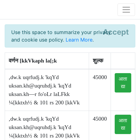
Accept
Use this space to summarize your privacy
and cookie use policy.
Learn More
.
वर्णन [kkVkaph la[;k
शुल्क
,dw.k uqrfudj.k 'kqYd
45000
आता
uksan.kh@uqruhdj.k
'kqYd
द्या
uksan.kh—r fo'oLr laLFkk
¼[kktxh½ & 101 rs 200 [kkVk
,dw.k uqrfudj.k 'kqYd
45000
आता
uksan.kh@uqruhdj.k
'kqYd
द्या
¼[kktxh½ & 101 rs 200 [kkVk