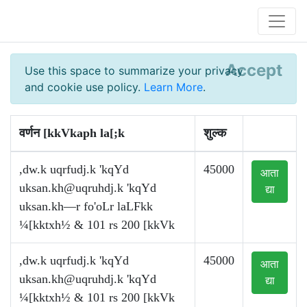
Accept
Use this space to summarize your privacy
and cookie use policy.
Learn More
.
वर्णन [kkVkaph la[;k
शुल्क
,dw.k uqrfudj.k 'kqYd
45000
आता
uksan.kh@uqruhdj.k
'kqYd
द्या
uksan.kh—r fo'oLr laLFkk
¼[kktxh½ & 101 rs 200 [kkVk
,dw.k uqrfudj.k 'kqYd
45000
आता
uksan.kh@uqruhdj.k
'kqYd
द्या
¼[kktxh½ & 101 rs 200 [kkVk