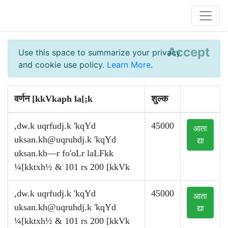
Accept
Use this space to summarize your privacy
and cookie use policy.
Learn More
.
वर्णन [kkVkaph la[;k
शुल्क
,dw.k uqrfudj.k 'kqYd
45000
आता
uksan.kh@uqruhdj.k
'kqYd
द्या
uksan.kh—r fo'oLr laLFkk
¼[kktxh½ & 101 rs 200 [kkVk
,dw.k uqrfudj.k 'kqYd
45000
आता
uksan.kh@uqruhdj.k
'kqYd
द्या
¼[kktxh½ & 101 rs 200 [kkVk