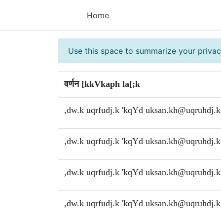
Home
Use this space to summarize your privac
वर्णन [kkVkaph la[;k
,dw.k uqrfudj.k 'kqYd
uksan.kh@uqruhdj.k
,dw.k uqrfudj.k 'kqYd
uksan.kh@uqruhdj.k
,dw.k uqrfudj.k 'kqYd
uksan.kh@uqruhdj.k
,dw.k uqrfudj.k 'kqYd
uksan.kh@uqruhdj.k