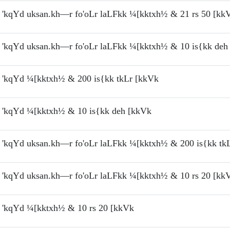
'kqYd uksan.kh—r fo'oLr laLFkk ¼[kktxh½ & 21 rs 50 [kk
'kqYd uksan.kh—r fo'oLr laLFkk ¼[kktxh½ & 10 is{kk deh
'kqYd ¼[kktxh½ & 200 is{kk tkLr [kkVk
'kqYd ¼[kktxh½ & 10 is{kk deh [kkVk
'kqYd uksan.kh—r fo'oLr laLFkk ¼[kktxh½ & 200 is{kk tk
'kqYd uksan.kh—r fo'oLr laLFkk ¼[kktxh½ & 10 rs 20 [kk
'kqYd ¼[kktxh½ & 10 rs 20 [kkVk