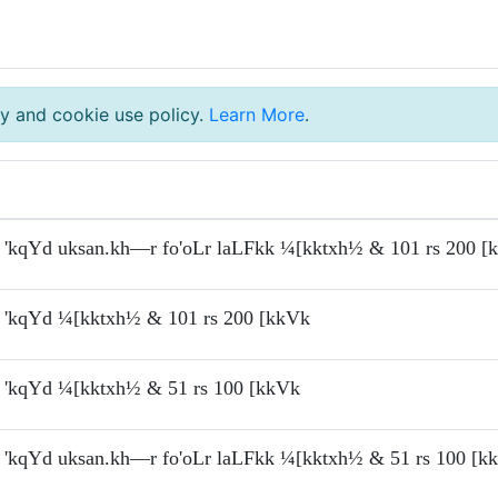
y and cookie use policy.
Learn More
.
'kqYd uksan.kh—r fo'oLr laLFkk ¼[kktxh½ & 101 rs 200 [
'kqYd ¼[kktxh½ & 101 rs 200 [kkVk
'kqYd ¼[kktxh½ & 51 rs 100 [kkVk
'kqYd uksan.kh—r fo'oLr laLFkk ¼[kktxh½ & 51 rs 100 [k