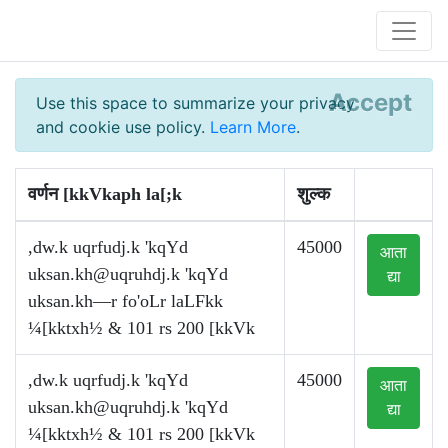
Accept
Use this space to summarize your privacy
and cookie use policy.
Learn More
.
वर्णन [kkVkaph la[;k
शुल्क
,dw.k uqrfudj.k 'kqYd
45000
आता
uksan.kh@uqruhdj.k
'kqYd
द्या
uksan.kh—r fo'oLr laLFkk
¼[kktxh½ & 101 rs 200 [kkVk
,dw.k uqrfudj.k 'kqYd
45000
आता
uksan.kh@uqruhdj.k
'kqYd
द्या
¼[kktxh½ & 101 rs 200 [kkVk