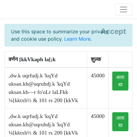
Accept
Use this space to summarize your privacy
and cookie use policy.
Learn More
.
वर्णन [kkVkaph la[;k
शुल्क
,dw.k uqrfudj.k 'kqYd
45000
आता
uksan.kh@uqruhdj.k
'kqYd
द्या
uksan.kh—r fo'oLr laLFkk
¼[kktxh½ & 101 rs 200 [kkVk
,dw.k uqrfudj.k 'kqYd
45000
आता
uksan.kh@uqruhdj.k
'kqYd
द्या
¼[kktxh½ & 101 rs 200 [kkVk