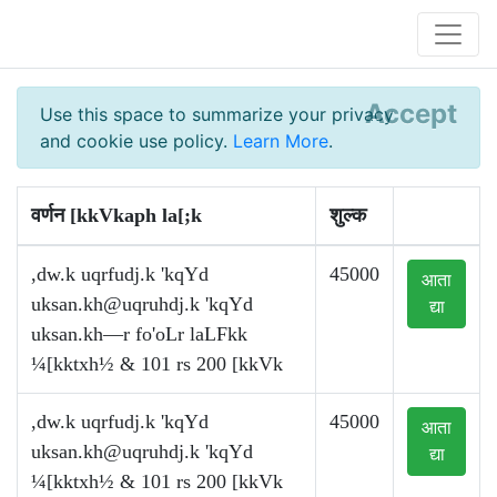
Accept
Use this space to summarize your privacy
and cookie use policy.
Learn More
.
वर्णन [kkVkaph la[;k
शुल्क
,dw.k uqrfudj.k 'kqYd
45000
आता
uksan.kh@uqruhdj.k
'kqYd
द्या
uksan.kh—r fo'oLr laLFkk
¼[kktxh½ & 101 rs 200 [kkVk
,dw.k uqrfudj.k 'kqYd
45000
आता
uksan.kh@uqruhdj.k
'kqYd
द्या
¼[kktxh½ & 101 rs 200 [kkVk