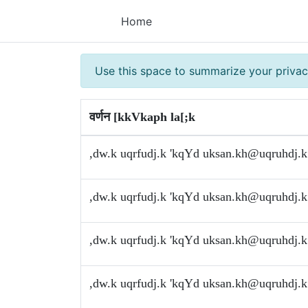
Home
Use this space to summarize your privac
वर्णन [kkVkaph la[;k
,dw.k uqrfudj.k 'kqYd
uksan.kh@uqruhdj.k
,dw.k uqrfudj.k 'kqYd
uksan.kh@uqruhdj.k
,dw.k uqrfudj.k 'kqYd
uksan.kh@uqruhdj.k
,dw.k uqrfudj.k 'kqYd
uksan.kh@uqruhdj.k