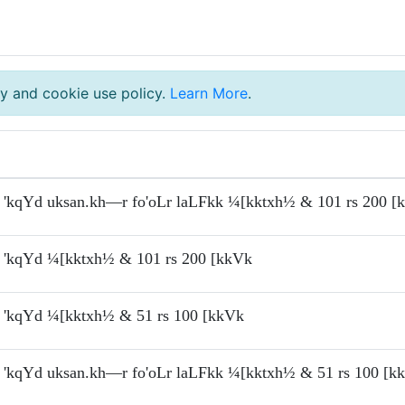
y and cookie use policy.
Learn More
.
'kqYd uksan.kh—r fo'oLr laLFkk ¼[kktxh½ & 101 rs 200 [
'kqYd ¼[kktxh½ & 101 rs 200 [kkVk
'kqYd ¼[kktxh½ & 51 rs 100 [kkVk
'kqYd uksan.kh—r fo'oLr laLFkk ¼[kktxh½ & 51 rs 100 [k