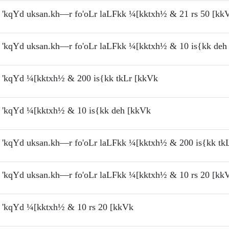
'kqYd uksan.kh—r fo'oLr laLFkk ¼[kktxh½ & 21 rs 50 [kk
'kqYd uksan.kh—r fo'oLr laLFkk ¼[kktxh½ & 10 is{kk deh
'kqYd ¼[kktxh½ & 200 is{kk tkLr [kkVk
'kqYd ¼[kktxh½ & 10 is{kk deh [kkVk
'kqYd uksan.kh—r fo'oLr laLFkk ¼[kktxh½ & 200 is{kk tk
'kqYd uksan.kh—r fo'oLr laLFkk ¼[kktxh½ & 10 rs 20 [kk
'kqYd ¼[kktxh½ & 10 rs 20 [kkVk