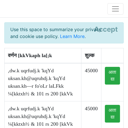
Accept
Use this space to summarize your privacy
and cookie use policy.
Learn More
.
वर्णन [kkVkaph la[;k
शुल्क
,dw.k uqrfudj.k 'kqYd
45000
आता
uksan.kh@uqruhdj.k
'kqYd
द्या
uksan.kh—r fo'oLr laLFkk
¼[kktxh½ & 101 rs 200 [kkVk
,dw.k uqrfudj.k 'kqYd
45000
आता
uksan.kh@uqruhdj.k
'kqYd
द्या
¼[kktxh½ & 101 rs 200 [kkVk