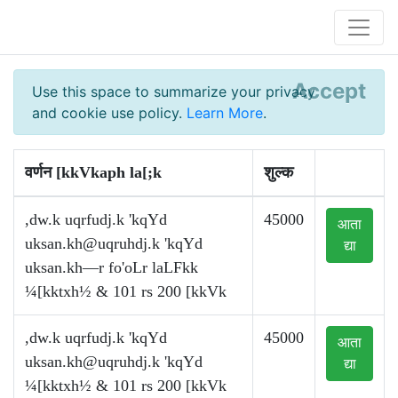
Accept
Use this space to summarize your privacy
and cookie use policy.
Learn More
.
वर्णन [kkVkaph la[;k
शुल्क
,dw.k uqrfudj.k 'kqYd
45000
आता
uksan.kh@uqruhdj.k
'kqYd
द्या
uksan.kh—r fo'oLr laLFkk
¼[kktxh½ & 101 rs 200 [kkVk
,dw.k uqrfudj.k 'kqYd
45000
आता
uksan.kh@uqruhdj.k
'kqYd
द्या
¼[kktxh½ & 101 rs 200 [kkVk