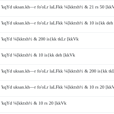
'kqYd uksan.kh—r fo'oLr laLFkk ¼[kktxh½ & 21 rs 50 [kk
'kqYd uksan.kh—r fo'oLr laLFkk ¼[kktxh½ & 10 is{kk deh
'kqYd ¼[kktxh½ & 200 is{kk tkLr [kkVk
'kqYd ¼[kktxh½ & 10 is{kk deh [kkVk
'kqYd uksan.kh—r fo'oLr laLFkk ¼[kktxh½ & 200 is{kk tk
'kqYd uksan.kh—r fo'oLr laLFkk ¼[kktxh½ & 10 rs 20 [kk
'kqYd ¼[kktxh½ & 10 rs 20 [kkVk