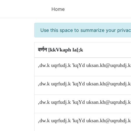
Home
Use this space to summarize your privac
वर्णन [kkVkaph la[;k
,dw.k uqrfudj.k 'kqYd
uksan.kh@uqruhdj.k
,dw.k uqrfudj.k 'kqYd
uksan.kh@uqruhdj.k
,dw.k uqrfudj.k 'kqYd
uksan.kh@uqruhdj.k
,dw.k uqrfudj.k 'kqYd
uksan.kh@uqruhdj.k