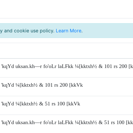
y and cookie use policy.
Learn More
.
'kqYd uksan.kh—r fo'oLr laLFkk ¼[kktxh½ & 101 rs 200 [
'kqYd ¼[kktxh½ & 101 rs 200 [kkVk
'kqYd ¼[kktxh½ & 51 rs 100 [kkVk
'kqYd uksan.kh—r fo'oLr laLFkk ¼[kktxh½ & 51 rs 100 [k