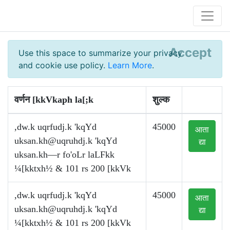
Accept
Use this space to summarize your privacy
and cookie use policy.
Learn More
.
वर्णन [kkVkaph la[;k
शुल्क
,dw.k uqrfudj.k 'kqYd
45000
आता
uksan.kh@uqruhdj.k
'kqYd
द्या
uksan.kh—r fo'oLr laLFkk
¼[kktxh½ & 101 rs 200 [kkVk
,dw.k uqrfudj.k 'kqYd
45000
आता
uksan.kh@uqruhdj.k
'kqYd
द्या
¼[kktxh½ & 101 rs 200 [kkVk