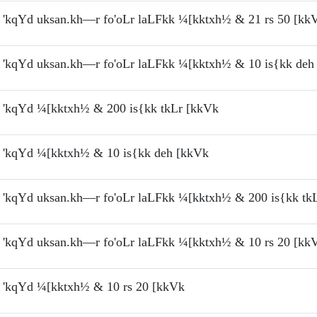
'kqYd uksan.kh—r fo'oLr laLFkk ¼[kktxh½ & 21 rs 50 [kk
'kqYd uksan.kh—r fo'oLr laLFkk ¼[kktxh½ & 10 is{kk deh
'kqYd ¼[kktxh½ & 200 is{kk tkLr [kkVk
'kqYd ¼[kktxh½ & 10 is{kk deh [kkVk
'kqYd uksan.kh—r fo'oLr laLFkk ¼[kktxh½ & 200 is{kk tk
'kqYd uksan.kh—r fo'oLr laLFkk ¼[kktxh½ & 10 rs 20 [kk
'kqYd ¼[kktxh½ & 10 rs 20 [kkVk