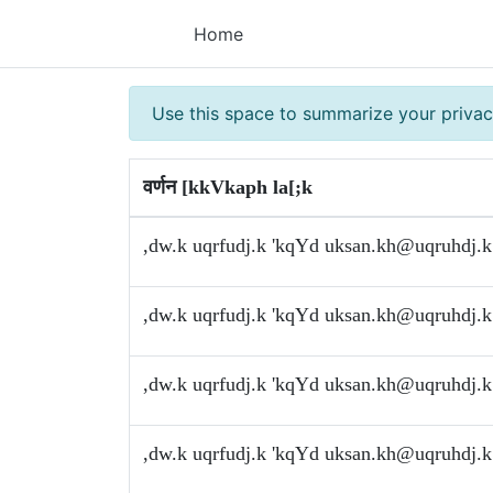
Home
Use this space to summarize your privac
वर्णन [kkVkaph la[;k
,dw.k uqrfudj.k 'kqYd
uksan.kh@uqruhdj.k
,dw.k uqrfudj.k 'kqYd
uksan.kh@uqruhdj.k
,dw.k uqrfudj.k 'kqYd
uksan.kh@uqruhdj.k
,dw.k uqrfudj.k 'kqYd
uksan.kh@uqruhdj.k