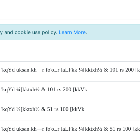
y and cookie use policy.
Learn More
.
'kqYd uksan.kh—r fo'oLr laLFkk ¼[kktxh½ & 101 rs 200 [
'kqYd ¼[kktxh½ & 101 rs 200 [kkVk
'kqYd ¼[kktxh½ & 51 rs 100 [kkVk
'kqYd uksan.kh—r fo'oLr laLFkk ¼[kktxh½ & 51 rs 100 [k