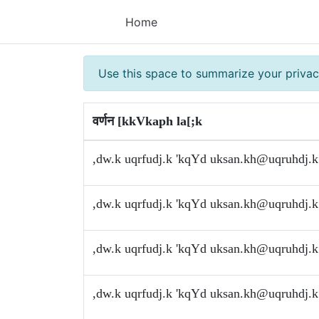
Home
Use this space to summarize your privac
वर्णन [kkVkaph la[;k
,dw.k uqrfudj.k 'kqYd
uksan.kh@uqruhdj.k
,dw.k uqrfudj.k 'kqYd
uksan.kh@uqruhdj.k
,dw.k uqrfudj.k 'kqYd
uksan.kh@uqruhdj.k
,dw.k uqrfudj.k 'kqYd
uksan.kh@uqruhdj.k