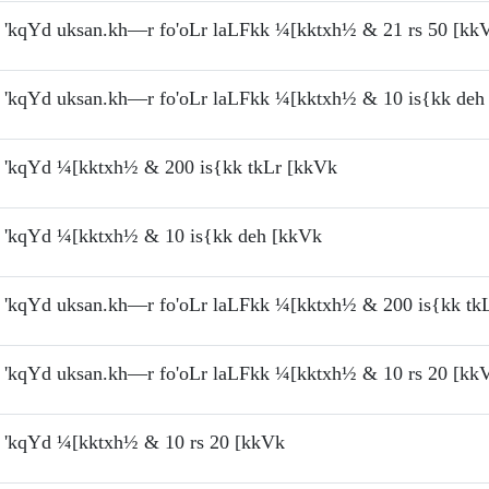
'kqYd uksan.kh—r fo'oLr laLFkk ¼[kktxh½ & 21 rs 50 [kk
'kqYd uksan.kh—r fo'oLr laLFkk ¼[kktxh½ & 10 is{kk deh
'kqYd ¼[kktxh½ & 200 is{kk tkLr [kkVk
'kqYd ¼[kktxh½ & 10 is{kk deh [kkVk
'kqYd uksan.kh—r fo'oLr laLFkk ¼[kktxh½ & 200 is{kk tk
'kqYd uksan.kh—r fo'oLr laLFkk ¼[kktxh½ & 10 rs 20 [kk
'kqYd ¼[kktxh½ & 10 rs 20 [kkVk