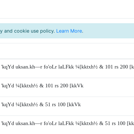
y and cookie use policy.
Learn More
.
'kqYd uksan.kh—r fo'oLr laLFkk ¼[kktxh½ & 101 rs 200 [
'kqYd ¼[kktxh½ & 101 rs 200 [kkVk
'kqYd ¼[kktxh½ & 51 rs 100 [kkVk
'kqYd uksan.kh—r fo'oLr laLFkk ¼[kktxh½ & 51 rs 100 [k