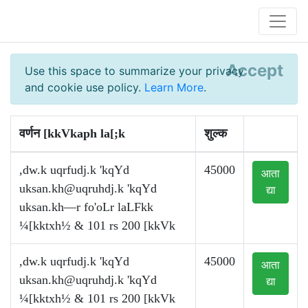
Accept
Use this space to summarize your privacy
and cookie use policy.
Learn More
.
वर्णन [kkVkaph la[;k
शुल्क
,dw.k uqrfudj.k 'kqYd
45000
आता
uksan.kh@uqruhdj.k
'kqYd
द्या
uksan.kh—r fo'oLr laLFkk
¼[kktxh½ & 101 rs 200 [kkVk
,dw.k uqrfudj.k 'kqYd
45000
आता
uksan.kh@uqruhdj.k
'kqYd
द्या
¼[kktxh½ & 101 rs 200 [kkVk