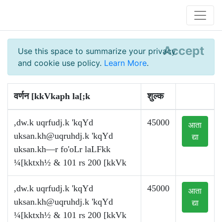
Accept
Use this space to summarize your privacy
and cookie use policy.
Learn More
.
वर्णन [kkVkaph la[;k
शुल्क
,dw.k uqrfudj.k 'kqYd
45000
आता
uksan.kh@uqruhdj.k
'kqYd
द्या
uksan.kh—r fo'oLr laLFkk
¼[kktxh½ & 101 rs 200 [kkVk
,dw.k uqrfudj.k 'kqYd
45000
आता
uksan.kh@uqruhdj.k
'kqYd
द्या
¼[kktxh½ & 101 rs 200 [kkVk