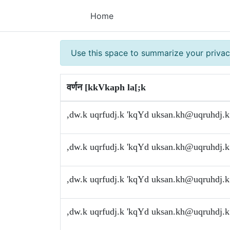
Home
Use this space to summarize your privac
वर्णन [kkVkaph la[;k
,dw.k uqrfudj.k 'kqYd
uksan.kh@uqruhdj.k
,dw.k uqrfudj.k 'kqYd
uksan.kh@uqruhdj.k
,dw.k uqrfudj.k 'kqYd
uksan.kh@uqruhdj.k
,dw.k uqrfudj.k 'kqYd
uksan.kh@uqruhdj.k