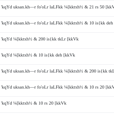
'kqYd uksan.kh—r fo'oLr laLFkk ¼[kktxh½ & 21 rs 50 [kk
'kqYd uksan.kh—r fo'oLr laLFkk ¼[kktxh½ & 10 is{kk deh
'kqYd ¼[kktxh½ & 200 is{kk tkLr [kkVk
'kqYd ¼[kktxh½ & 10 is{kk deh [kkVk
'kqYd uksan.kh—r fo'oLr laLFkk ¼[kktxh½ & 200 is{kk tk
'kqYd uksan.kh—r fo'oLr laLFkk ¼[kktxh½ & 10 rs 20 [kk
'kqYd ¼[kktxh½ & 10 rs 20 [kkVk