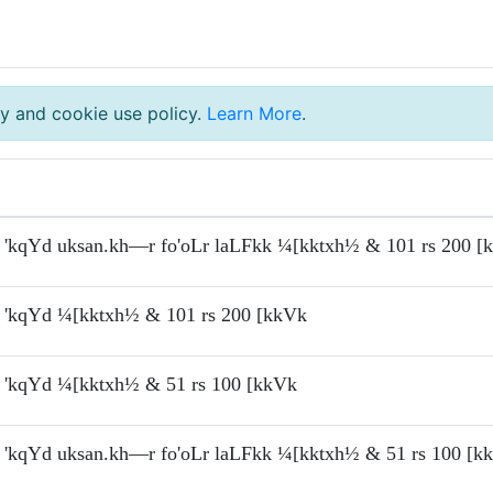
y and cookie use policy.
Learn More
.
'kqYd uksan.kh—r fo'oLr laLFkk ¼[kktxh½ & 101 rs 200 [
'kqYd ¼[kktxh½ & 101 rs 200 [kkVk
'kqYd ¼[kktxh½ & 51 rs 100 [kkVk
'kqYd uksan.kh—r fo'oLr laLFkk ¼[kktxh½ & 51 rs 100 [k