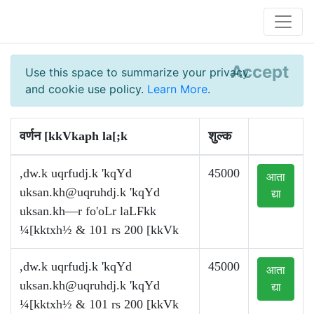
Accept
Use this space to summarize your privacy
and cookie use policy.
Learn More
.
वर्णन [kkVkaph la[;k
शुल्क
,dw.k uqrfudj.k 'kqYd
45000
आता
uksan.kh@uqruhdj.k
'kqYd
द्या
uksan.kh—r fo'oLr laLFkk
¼[kktxh½ & 101 rs 200 [kkVk
,dw.k uqrfudj.k 'kqYd
45000
आता
uksan.kh@uqruhdj.k
'kqYd
द्या
¼[kktxh½ & 101 rs 200 [kkVk