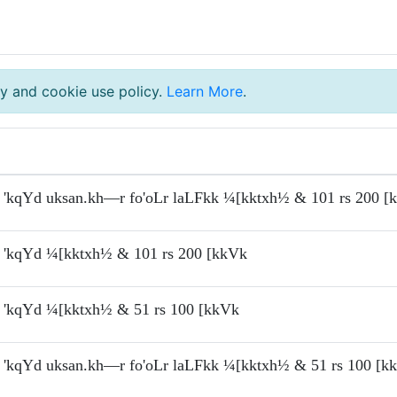
y and cookie use policy.
Learn More
.
'kqYd uksan.kh—r fo'oLr laLFkk ¼[kktxh½ & 101 rs 200 [
'kqYd ¼[kktxh½ & 101 rs 200 [kkVk
'kqYd ¼[kktxh½ & 51 rs 100 [kkVk
'kqYd uksan.kh—r fo'oLr laLFkk ¼[kktxh½ & 51 rs 100 [k