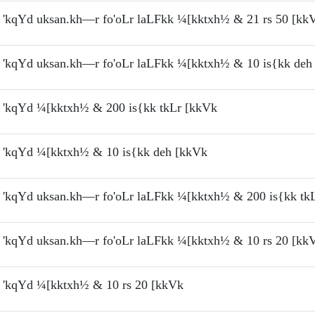
'kqYd uksan.kh—r fo'oLr laLFkk ¼[kktxh½ & 21 rs 50 [kk
'kqYd uksan.kh—r fo'oLr laLFkk ¼[kktxh½ & 10 is{kk deh
'kqYd ¼[kktxh½ & 200 is{kk tkLr [kkVk
'kqYd ¼[kktxh½ & 10 is{kk deh [kkVk
'kqYd uksan.kh—r fo'oLr laLFkk ¼[kktxh½ & 200 is{kk tk
'kqYd uksan.kh—r fo'oLr laLFkk ¼[kktxh½ & 10 rs 20 [kk
'kqYd ¼[kktxh½ & 10 rs 20 [kkVk