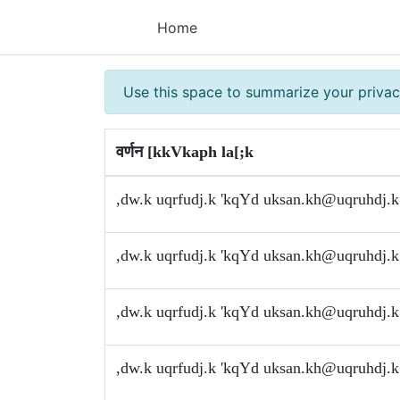
Home
Use this space to summarize your privac
वर्णन [kkVkaph la[;k
,dw.k uqrfudj.k 'kqYd
uksan.kh@uqruhdj.k
,dw.k uqrfudj.k 'kqYd
uksan.kh@uqruhdj.k
,dw.k uqrfudj.k 'kqYd
uksan.kh@uqruhdj.k
,dw.k uqrfudj.k 'kqYd
uksan.kh@uqruhdj.k