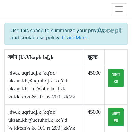
Accept
Use this space to summarize your privacy
and cookie use policy.
Learn More
.
वर्णन [kkVkaph la[;k
शुल्क
,dw.k uqrfudj.k 'kqYd
45000
आता
uksan.kh@uqruhdj.k
'kqYd
द्या
uksan.kh—r fo'oLr laLFkk
¼[kktxh½ & 101 rs 200 [kkVk
,dw.k uqrfudj.k 'kqYd
45000
आता
uksan.kh@uqruhdj.k
'kqYd
द्या
¼[kktxh½ & 101 rs 200 [kkVk