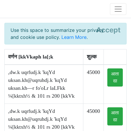
Accept
Use this space to summarize your privacy
and cookie use policy.
Learn More
.
वर्णन [kkVkaph la[;k
शुल्क
,dw.k uqrfudj.k 'kqYd
45000
आता
uksan.kh@uqruhdj.k
'kqYd
द्या
uksan.kh—r fo'oLr laLFkk
¼[kktxh½ & 101 rs 200 [kkVk
,dw.k uqrfudj.k 'kqYd
45000
आता
uksan.kh@uqruhdj.k
'kqYd
द्या
¼[kktxh½ & 101 rs 200 [kkVk