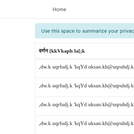
Home
Use this space to summarize your privac
वर्णन [kkVkaph la[;k
,dw.k uqrfudj.k 'kqYd
uksan.kh@uqruhdj.k
,dw.k uqrfudj.k 'kqYd
uksan.kh@uqruhdj.k
,dw.k uqrfudj.k 'kqYd
uksan.kh@uqruhdj.k
,dw.k uqrfudj.k 'kqYd
uksan.kh@uqruhdj.k