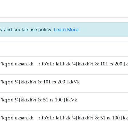
y and cookie use policy.
Learn More
.
'kqYd uksan.kh—r fo'oLr laLFkk ¼[kktxh½ & 101 rs 200 [
'kqYd ¼[kktxh½ & 101 rs 200 [kkVk
'kqYd ¼[kktxh½ & 51 rs 100 [kkVk
'kqYd uksan.kh—r fo'oLr laLFkk ¼[kktxh½ & 51 rs 100 [k