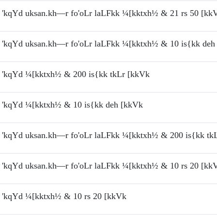
'kqYd uksan.kh—r fo'oLr laLFkk ¼[kktxh½ & 21 rs 50 [kk
'kqYd uksan.kh—r fo'oLr laLFkk ¼[kktxh½ & 10 is{kk deh
'kqYd ¼[kktxh½ & 200 is{kk tkLr [kkVk
'kqYd ¼[kktxh½ & 10 is{kk deh [kkVk
'kqYd uksan.kh—r fo'oLr laLFkk ¼[kktxh½ & 200 is{kk tk
'kqYd uksan.kh—r fo'oLr laLFkk ¼[kktxh½ & 10 rs 20 [kk
'kqYd ¼[kktxh½ & 10 rs 20 [kkVk