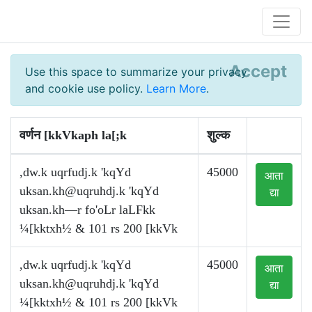
Accept
Use this space to summarize your privacy
and cookie use policy.
Learn More
.
वर्णन [kkVkaph la[;k
शुल्क
,dw.k uqrfudj.k 'kqYd
45000
आता
uksan.kh@uqruhdj.k
'kqYd
द्या
uksan.kh—r fo'oLr laLFkk
¼[kktxh½ & 101 rs 200 [kkVk
,dw.k uqrfudj.k 'kqYd
45000
आता
uksan.kh@uqruhdj.k
'kqYd
द्या
¼[kktxh½ & 101 rs 200 [kkVk