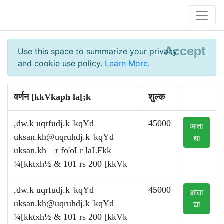
Accept
Use this space to summarize your privacy
and cookie use policy.
Learn More
.
वर्णन [kkVkaph la[;k
शुल्क
,dw.k uqrfudj.k 'kqYd
45000
आता
uksan.kh@uqruhdj.k
'kqYd
द्या
uksan.kh—r fo'oLr laLFkk
¼[kktxh½ & 101 rs 200 [kkVk
,dw.k uqrfudj.k 'kqYd
45000
आता
uksan.kh@uqruhdj.k
'kqYd
द्या
¼[kktxh½ & 101 rs 200 [kkVk