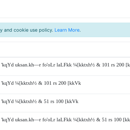
y and cookie use policy.
Learn More
.
'kqYd uksan.kh—r fo'oLr laLFkk ¼[kktxh½ & 101 rs 200 [
'kqYd ¼[kktxh½ & 101 rs 200 [kkVk
'kqYd ¼[kktxh½ & 51 rs 100 [kkVk
'kqYd uksan.kh—r fo'oLr laLFkk ¼[kktxh½ & 51 rs 100 [k