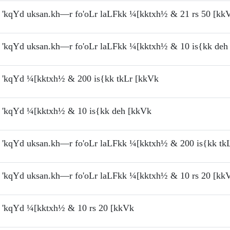
'kqYd uksan.kh—r fo'oLr laLFkk ¼[kktxh½ & 21 rs 50 [kk
'kqYd uksan.kh—r fo'oLr laLFkk ¼[kktxh½ & 10 is{kk deh
'kqYd ¼[kktxh½ & 200 is{kk tkLr [kkVk
'kqYd ¼[kktxh½ & 10 is{kk deh [kkVk
'kqYd uksan.kh—r fo'oLr laLFkk ¼[kktxh½ & 200 is{kk tk
'kqYd uksan.kh—r fo'oLr laLFkk ¼[kktxh½ & 10 rs 20 [kk
'kqYd ¼[kktxh½ & 10 rs 20 [kkVk