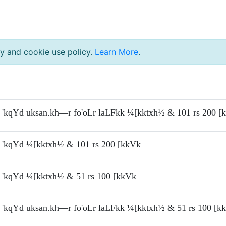
y and cookie use policy.
Learn More
.
'kqYd uksan.kh—r fo'oLr laLFkk ¼[kktxh½ & 101 rs 200 [
'kqYd ¼[kktxh½ & 101 rs 200 [kkVk
'kqYd ¼[kktxh½ & 51 rs 100 [kkVk
'kqYd uksan.kh—r fo'oLr laLFkk ¼[kktxh½ & 51 rs 100 [k