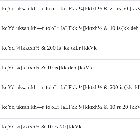
'kqYd uksan.kh—r fo'oLr laLFkk ¼[kktxh½ & 21 rs 50 [kk
'kqYd uksan.kh—r fo'oLr laLFkk ¼[kktxh½ & 10 is{kk deh
'kqYd ¼[kktxh½ & 200 is{kk tkLr [kkVk
'kqYd ¼[kktxh½ & 10 is{kk deh [kkVk
'kqYd uksan.kh—r fo'oLr laLFkk ¼[kktxh½ & 200 is{kk tk
'kqYd uksan.kh—r fo'oLr laLFkk ¼[kktxh½ & 10 rs 20 [kk
'kqYd ¼[kktxh½ & 10 rs 20 [kkVk