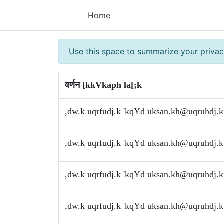
Home
Use this space to summarize your privac
वर्णन [kkVkaph la[;k
,dw.k uqrfudj.k 'kqYd
uksan.kh@uqruhdj.k
,dw.k uqrfudj.k 'kqYd
uksan.kh@uqruhdj.k
,dw.k uqrfudj.k 'kqYd
uksan.kh@uqruhdj.k
,dw.k uqrfudj.k 'kqYd
uksan.kh@uqruhdj.k